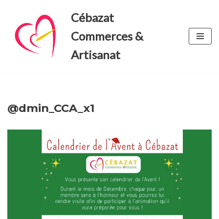
Cébazat
Aller
Commerces &
au
contenu
Artisanat
@dmin_CCA_x1